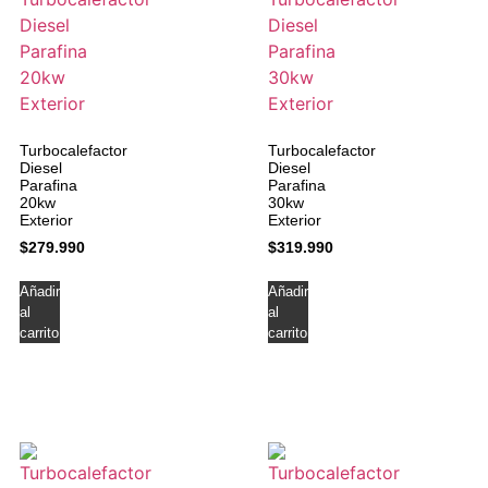
Turbocalefactor
Turbocalefactor
Diesel
Diesel
Parafina
Parafina
20kw
30kw
Exterior
Exterior
$
279.990
$
319.990
Añadir
Añadir
al
al
carrito
carrito