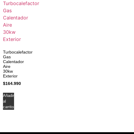
Turbocalefactor
Gas
Calentador
Aire
30kw
Exterior
$
164.990
Añadir
al
carrito