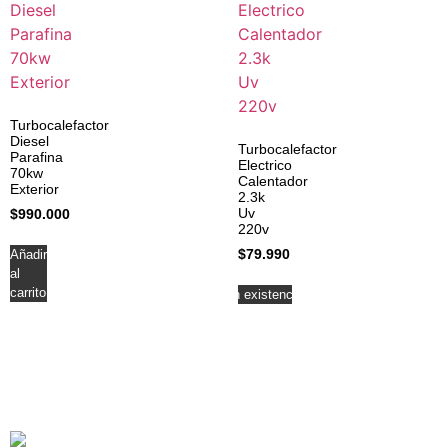
Turbocalefactor
Diesel
Turbocalefactor
Parafina
Electrico
70kw
Calentador
Exterior
2.3k
Uv
$
990.000
220v
$
79.990
Añadir
al
carrito
Leer más