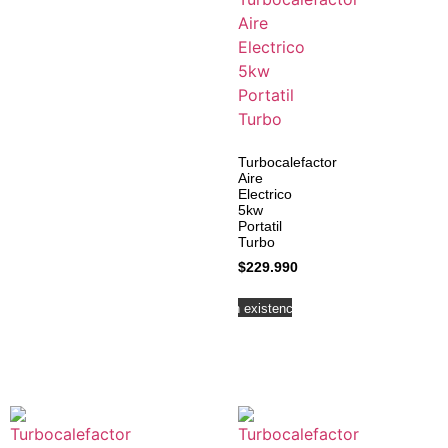
Turbocalefactor
Aire
Electrico
5kw
Portatil
Turbo
$
229.990
Leer más