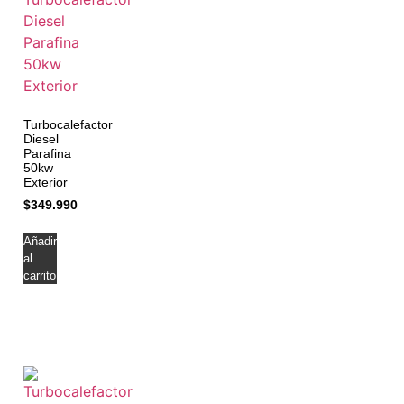
Turbocalefactor
Diesel
Parafina
50kw
Exterior
$
349.990
Añadir
al
carrito