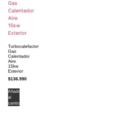
Turbocalefactor
Gas
Calentador
Aire
15kw
Exterior
$
136.990
Añadir
al
carrito