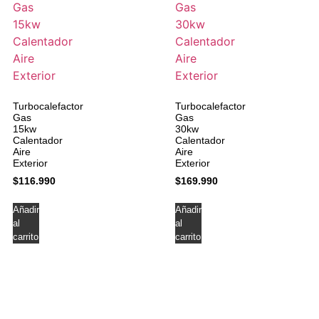
Turbocalefactor
Turbocalefactor
Gas
Gas
15kw
30kw
Calentador
Calentador
Aire
Aire
Exterior
Exterior
$
116.990
$
169.990
Añadir
Añadir
al
al
carrito
carrito