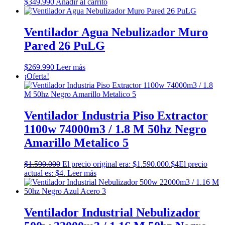
$
349.990
Añadir al carrito
Ventilador Agua Nebulizador Muro
Pared 26 PuLG
$
269.990
Leer más
¡Oferta!
Ventilador Industria Piso Extractor
1100w 74000m3 / 1.8 M 50hz Negro
Amarillo Metalico 5
$
1.590.000
El precio original era: $1.590.000.
$
4
El precio
actual es: $4.
Leer más
Ventilador Industrial Nebulizador