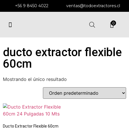
+56 9 8450 4022
ventas@todoextractores.cl
0
EXTRACTORES Y DUCTOS
EXTRACTORES DE MURO
ENFRIADORES EVAPORATIVOS
SOPLADORES CENTRÍFUGOS
ducto extractor flexible
60cm
Mostrando el único resultado
Ducto Extractor Flexible 60cm