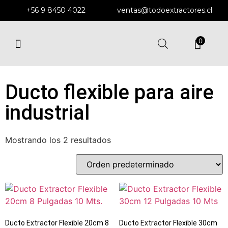
+56 9 8450 4022
ventas@todoextractores.cl
0
EXTRACTORES Y DUCTOS
EXTRACTORES DE MURO
ENFRIADORES EVAPORATIVOS
SOPLADORES CENTRÍFUGOS
Ducto flexible para aire
industrial
Mostrando los 2 resultados
Ducto Extractor Flexible 20cm 8
Ducto Extractor Flexible 30cm