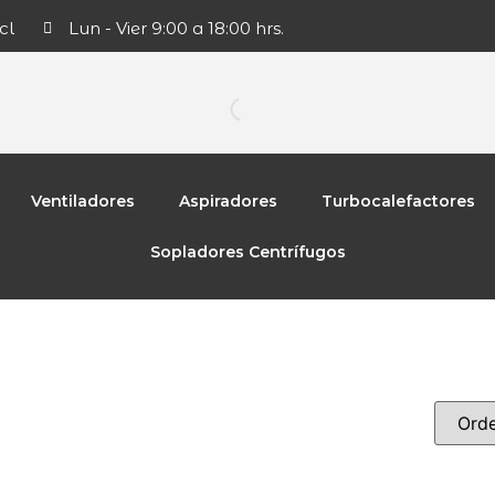
cl
Lun - Vier 9:00 a 18:00 hrs.
Ventiladores
Aspiradores
Turbocalefactores
Sopladores Centrífugos