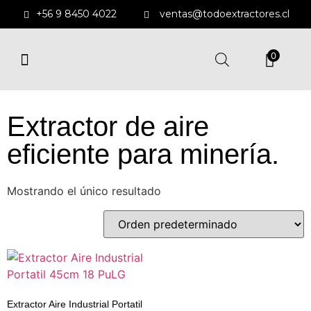
+56 9 8450 4022
ventas@todoextractores.cl
0
EXTRACTORES Y DUCTOS
EXTRACTORES DE MURO
ENFRIADORES EVAPORATIVOS
SOPLADORES CENTRÍFUGOS
Extractor de aire
eficiente para minería.
Mostrando el único resultado
Extractor Aire Industrial Portatil