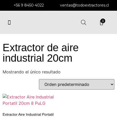
+56 9 8450 4022
ventas@todoextractores.cl
0
EXTRACTORES Y DUCTOS
EXTRACTORES DE MURO
ENFRIADORES EVAPORATIVOS
SOPLADORES CENTRÍFUGOS
Extractor de aire
industrial 20cm
Mostrando el único resultado
Extractor Aire Industrial Portatil