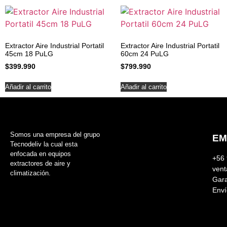
Extractor Aire Industrial Portatil
Extractor Aire Industrial Portatil
45cm 18 PuLG
60cm 24 PuLG
$
399.990
$
799.990
Añadir al carrito
Añadir al carrito
Somos una empresa del grupo
EM
Tecnodeliv la cual esta
enfocada en equipos
+56 
extractores de aire y
vent
climatización.
Gara
Enví