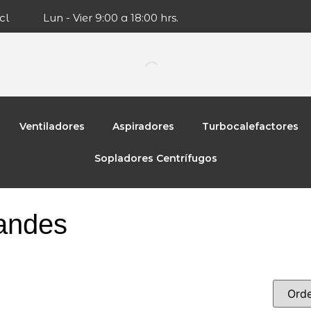
cl
Lun - Vier 9:00 a 18:00 hrs.
Ventiladores
Aspiradores
Turbocalefactores
Sopladores Centrífugos
randes