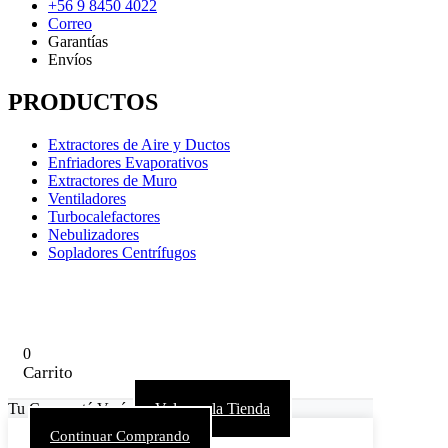
+56 9 8450 4022
Correo
Garantías
Envíos
PRODUCTOS
Extractores de Aire y Ductos
Enfriadores Evaporativos
Extractores de Muro
Ventiladores
Turbocalefactores
Nebulizadores
Sopladores Centrífugos
0
Carrito
Tu Carro está Vacío
Volver a la Tienda
Continuar Comprando