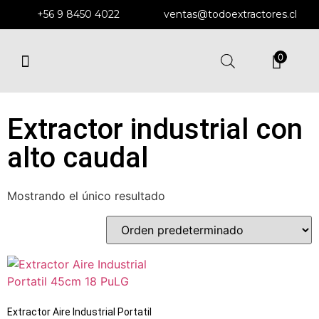
+56 9 8450 4022
ventas@todoextractores.cl
0
EXTRACTORES Y DUCTOS
EXTRACTORES DE MURO
ENFRIADORES EVAPORATIVOS
SOPLADORES CENTRÍFUGOS
Extractor industrial con
alto caudal
Mostrando el único resultado
Extractor Aire Industrial Portatil