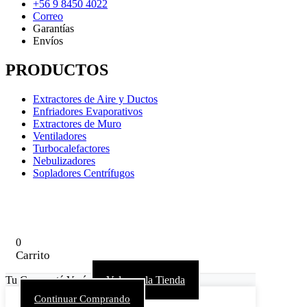
+56 9 8450 4022
Correo
Garantías
Envíos
PRODUCTOS
Extractores de Aire y Ductos
Enfriadores Evaporativos
Extractores de Muro
Ventiladores
Turbocalefactores
Nebulizadores
Sopladores Centrífugos
0
Carrito
Tu Carro está Vacío
Volver a la Tienda
Continuar Comprando