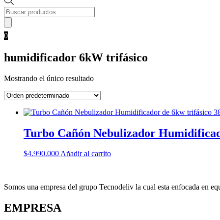
Búsqueda
de
productos
0
humidificador 6kW trifásico
Mostrando el único resultado
Turbo Cañón Nebulizador Humidificado
$
4.990.000
Añadir al carrito
Somos una empresa del grupo Tecnodeliv la cual esta enfocada en equi
EMPRESA