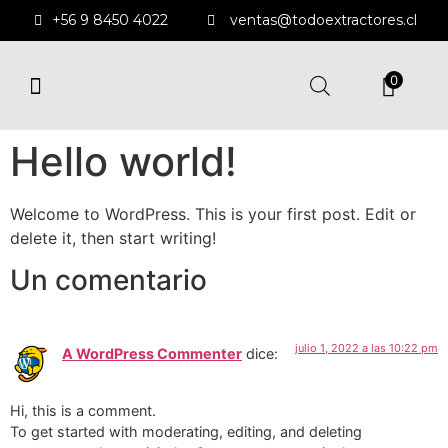
+56 9 8450 4022
ventas@todoextractores.cl
0
EXTRACTORES Y DUCTOS
EXTRACTORES DE MURO
ENFRIADORES EVAPORATIVOS
SOPLADORES CENTRÍFUGOS
Hello world!
Welcome to WordPress. This is your first post. Edit or
delete it, then start writing!
Un comentario
julio 1, 2022 a las 10:22 pm
A WordPress Commenter
dice:
Hi, this is a comment.
To get started with moderating, editing, and deleting