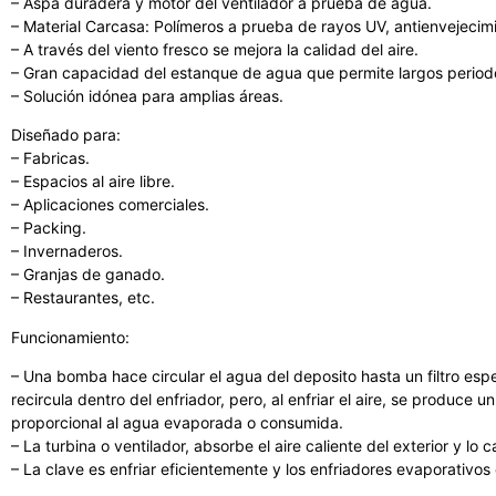
– Aspa duradera y motor del ventilador a prueba de agua.
– Material Carcasa: Polímeros a prueba de rayos UV, antienvejecimi
– A través del viento fresco se mejora la calidad del aire.
– Gran capacidad del estanque de agua que permite largos period
– Solución idónea para amplias áreas.
Diseñado para:
– Fabricas.
– Espacios al aire libre.
– Aplicaciones comerciales.
– Packing.
– Invernaderos.
– Granjas de ganado.
– Restaurantes, etc.
Funcionamiento:
– Una bomba hace circular el agua del deposito hasta un filtro esp
recircula dentro del enfriador, pero, al enfriar el aire, se produc
proporcional al agua evaporada o consumida.
– La turbina o ventilador, absorbe el aire caliente del exterior y lo ca
– La clave es enfriar eficientemente y los enfriadores evaporativos