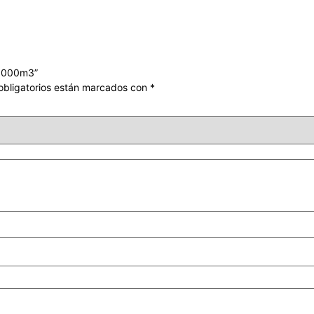
l 5000m3”
bligatorios están marcados con
*