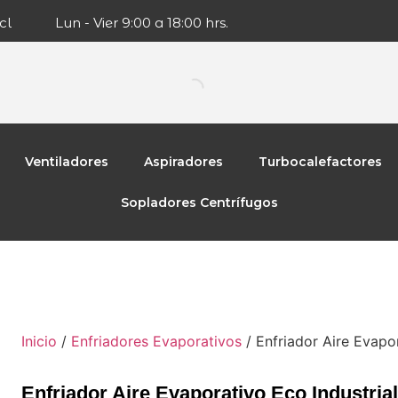
cl
Lun - Vier 9:00 a 18:00 hrs.
Ventiladores
Aspiradores
Turbocalefactores
Sopladores Centrífugos
Inicio
/
Enfriadores Evaporativos
/ Enfriador Aire Evapo
Enfriador Aire Evaporativo Eco Industri