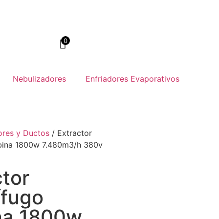
0
Nebulizadores
Enfriadores Evaporativos
ores y Ductos
/ Extractor
rbina 1800w 7.480m3/h 380v
ctor
ífugo
na 1800w