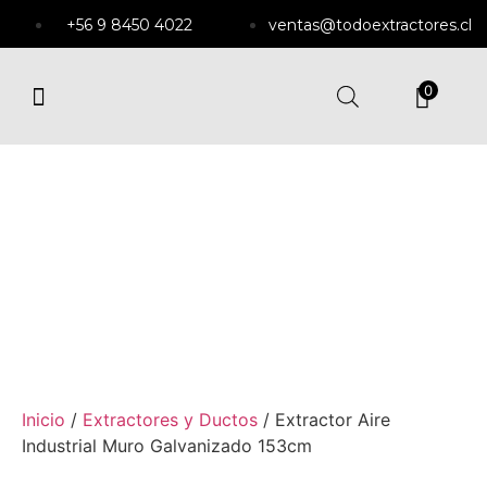
+56 9 8450 4022
ventas@todoextractores.cl
0
EXTRACTORES Y DUCTOS
EXTRACTORES DE MURO
ENFRIADORES EVAPORATIVOS
SOPLADORES CENTRÍFUGOS
Inicio
/
Extractores y Ductos
/ Extractor Aire
Industrial Muro Galvanizado 153cm