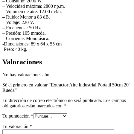
– Consumo: 2000 W.
– Velocidad máxima: 2800 r.p.m.
– Volumen de aire: 12.00 m3/h.
– Ruido: Menor a 83 dB.
– Voltaje: 220 V.
– Frecuencia: 50 Hz.
– Presión: 105 mmcda.
– Corriente: Monofásica.
-Dimensiones: 89 x 64 x 55 cm
-Peso: 40 kg.
Valoraciones
No hay valoraciones aún.
Sé el primero en valorar “Extractor Aire Industrial Portatil 50cm 20′
Rueda”
Tu dirección de correo electrónico no será publicada.
Los campos
obligatorios están marcados con
*
Tu puntuación
*
Tu valoración
*